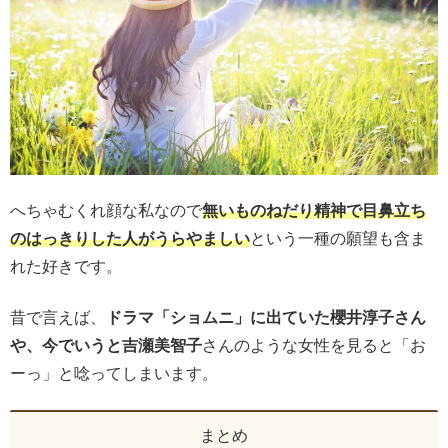
へちゃむくれ顔な私なので
無いものねだり精神で目鼻立ち
のはっきりした人がうらやましい
という一種の願望も含ま
れた好きです。
昔で言えば、
ドラマ「ショムニ」に出ていた櫻井淳子さん
や、今でいうと吉瀬美智子
さんのような女性を見ると「お
ーっ」と唸ってしまいます。
まとめ