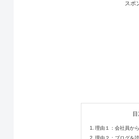
スポ
目
理由１：会社員か
理由２：ブログを