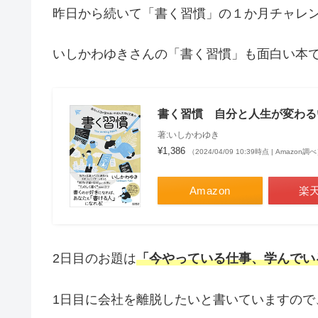
昨日から続いて「書く習慣」の１か月チャレ
いしかわゆきさんの「書く習慣」も面白い本で、A
書く習慣 自分と人生が変わる
著:いしかわゆき
¥1,386
（2024/04/09 10:39時点 | Amazon調
Amazon
楽
2日目のお題は
「今やっている仕事、学んでい
1日目に会社を離脱したいと書いていますので