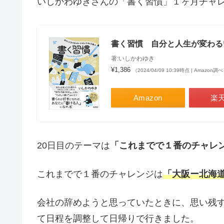
いしかわゆきさんの「書く習慣」１ヶ月チャ
書く習慣 自分と人生が変わる
著:いしかわゆき
¥1,386
（2024/04/09 10:39時点 | Amazon調
Amazon
楽
20日目のテーマは
「これまでで１番のチャレ
これまでで１番のチャレンジは
「大阪ー北海
会社の辞めようと思っていたときに、思い残
て日程を調整して日帰りで行きました。