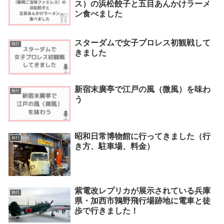
ス）の浜松餃子と五目あんかけラーメ
ン食べました
スターダムで女子プロレス初観戦して
旅行
きました
新宿末廣亭で江戸の風（微風）を味わ
旅行
う
昭和日常博物館に行ってきました（行
旅行
き方、駐車場、料金）
紫電改レプリカが展示されている兵庫
旅行
県・加西市鶉野飛行場跡地に電車と徒
歩で行きました！