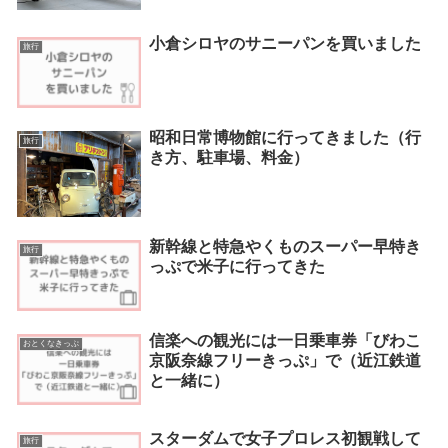
小倉シロヤのサニーパンを買いました
旅行
昭和日常博物館に行ってきました（行
旅行
き方、駐車場、料金）
新幹線と特急やくものスーパー早特き
旅行
っぷで米子に行ってきた
信楽への観光には一日乗車券「びわこ
おとくなきっぷ
京阪奈線フリーきっぷ」で（近江鉄道
と一緒に）
スターダムで女子プロレス初観戦して
旅行