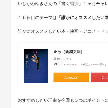
いしかわゆきさんの「書く習慣」１ヶ月チャ
１５日目のテーマは
「誰かにオススメしたい
誰かにオススメしたい本・映画・アニメ・ド
正欲（新潮文庫）
著:朝井リョウ
¥916
（2024/04/09 10:39時点 | Amazon調べ）
Amazon
楽
おすすめしたい理由を今回も３つのポイント