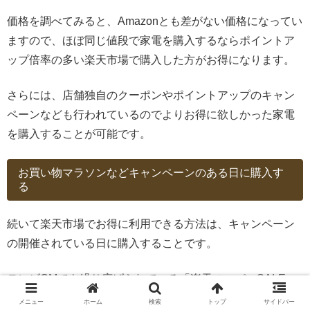
価格を調べてみると、Amazonとも差がない価格になってい
ますので、ほぼ同じ値段で家電を購入するならポイントア
ップ倍率の多い楽天市場で購入した方がお得になります。
さらには、店舗独自のクーポンやポイントアップのキャン
ペーンなども行われているのでよりお得に欲しかった家電
を購入することが可能です。
お買い物マラソンなどキャンペーンのある日に購入す
る
続いて楽天市場でお得に利用できる方法は、キャンペーン
の開催されている日に購入することです。
テレビCMでも繰り広げられている「楽天スーパーSALE」
や「お買い物マラソン」など楽天市場では定期的に開催さ
メニュー
ホーム
検索
トップ
サイドバー