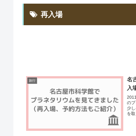
再入場
名
旅行
入
20
のプ
少し
を取